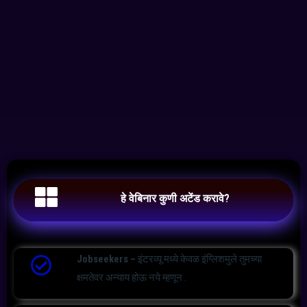
हे वेबिनार कुणी अटेंड करावे?
Jobseekers –
इंटरव्यू मध्ये केवळ इंग्लिशमुले तुमच्या
क्षमतेवर अन्याय होऊ नये म्हणून .